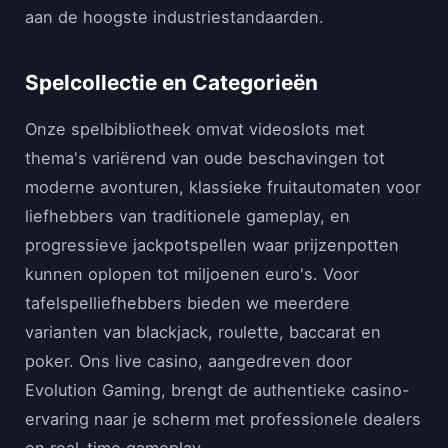
aan de hoogste industriestandaarden.
Spelcollectie en Categorieën
Onze spelbibliotheek omvat videoslots met
thema's variërend van oude beschavingen tot
moderne avonturen, klassieke fruitautomaten voor
liefhebbers van traditionele gameplay, en
progressieve jackpotspellen waar prijzenpotten
kunnen oplopen tot miljoenen euro's. Voor
tafelspelliefhebbers bieden we meerdere
varianten van blackjack, roulette, baccarat en
poker. Ons live casino, aangedreven door
Evolution Gaming, brengt de authentieke casino-
ervaring naar je scherm met professionele dealers