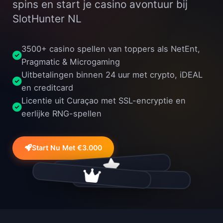
spins en start je casino avontuur bij
SlotHunter NL
3500+ casino spellen van toppers als NetEnt,
Pragmatic & Microgaming
Uitbetalingen binnen 24 uur met crypto, iDEAL
en creditcard
Licentie uit Curaçao met SSL-encryptie en
eerlijke RNG-spellen
Start Nu Met €3.000