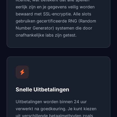
eerlijk zijn en je gegevens veilig worden
bewaard met SSL-encryptie. Alle slots
gebruiken gecertificeerde RNG (Random
Number Generator) systemen die door
onafhankelijke labs zijn getest.
Snelle Uitbetalingen
Uitbetalingen worden binnen 24 uur
verwerkt na goedkeuring. Je kunt kiezen
uit verschillende betaalmethoden zoals