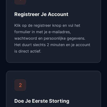
Registreer Je Account
Klik op de registreer knop en vul het
formulier in met je e-mailadres,
wachtwoord en persoonlijke gegevens.
Het duurt slechts 2 minuten en je account
is direct actief.
2
Doe Je Eerste Storting