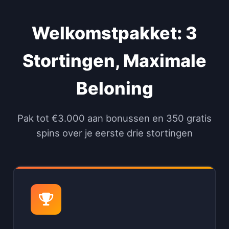
Welkomstpakket: 3
Stortingen, Maximale
Beloning
Pak tot €3.000 aan bonussen en 350 gratis
spins over je eerste drie stortingen