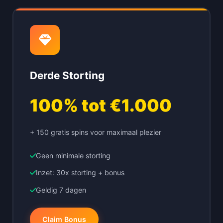
Derde Storting
100% tot €1.000
+ 150 gratis spins voor maximaal plezier
Geen minimale storting
Inzet: 30x storting + bonus
Geldig 7 dagen
Claim Bonus