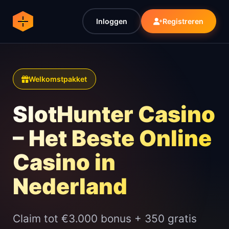
Inloggen
Registreren
Welkomstpakket
SlotHunter Casino
– Het Beste Online
Casino in
Nederland
Claim tot €3.000 bonus + 350 gratis