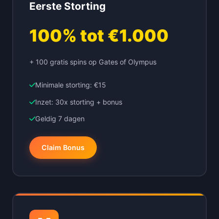
Eerste Storting
100% tot €1.000
+ 100 gratis spins op Gates of Olympus
Minimale storting: €15
Inzet: 30x storting + bonus
Geldig 7 dagen
Claim Bonus