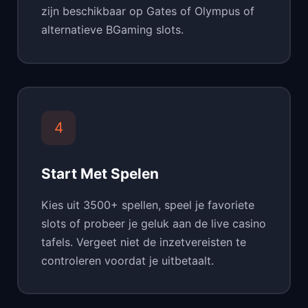
zijn beschikbaar op Gates of Olympus of
alternatieve BGaming slots.
4
Start Met Spelen
Kies uit 3500+ spellen, speel je favoriete
slots of probeer je geluk aan de live casino
tafels. Vergeet niet de inzetvereisten te
controleren voordat je uitbetaalt.